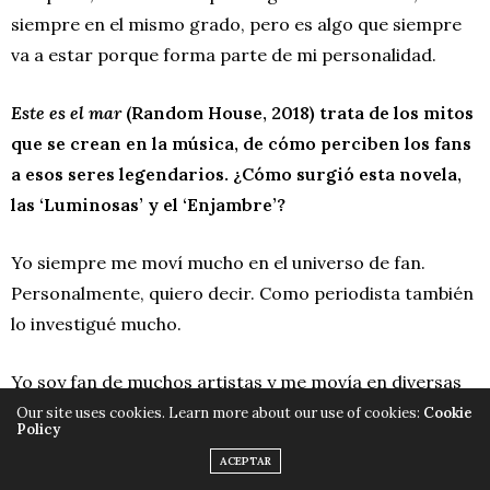
siempre en el mismo grado, pero es algo que siempre
va a estar porque forma parte de mi personalidad.
Este es el mar
(Random House, 2018) trata de los mitos
que se crean en la música, de cómo perciben los fans
a esos seres legendarios. ¿Cómo surgió esta novela,
las ‘Luminosas’ y el ‘Enjambre’?
Yo siempre me moví mucho en el universo de fan.
Personalmente, quiero decir. Como periodista también
lo investigué mucho.
Yo soy fan de muchos artistas y me movía en diversas
encarnaciones, los fans clubs de los años ochenta. En
Our site uses cookies. Learn more about our use of cookies:
Cookie
Policy
los noventa, más en la conformación de los
ACEPTAR
primeros
fandom on-line
, y muchísima relación. Yo fui