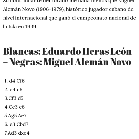
Su contrincante derrotado fue nada menos que Miguel
Alemán Novo (1906-1979), histórico jugador cubano de
nivel internacional que ganó el campeonato nacional de
la Isla en 1939.
Blancas: Eduardo Heras León
– Negras: Miguel Alemán Novo
1. d4 Cf6
2. c4 c6
3.Cf3 d5
4.Cc3 e6
5.Ag5 Ae7
6. e3 Cbd7
7.Ad3 dxc4