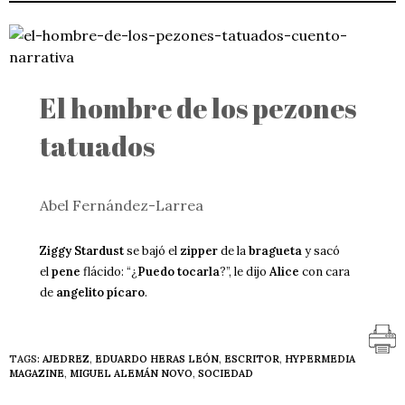
El hombre de los pezones
tatuados
Abel Fernández-Larrea
Ziggy Stardust
se bajó el
zipper
de la
bragueta
y sacó
el
pene
flácido: “¿
Puedo tocarla
?”, le dijo
Alice
con cara
de
angelito pícaro
.
TAGS:
AJEDREZ
,
EDUARDO HERAS LEÓN
,
ESCRITOR
,
HYPERMEDIA
MAGAZINE
,
MIGUEL ALEMÁN NOVO
,
SOCIEDAD