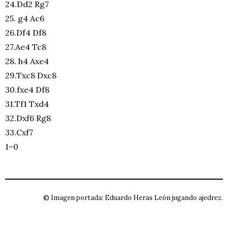
24.Dd2 Rg7
25. g4 Ac6
26.Df4 Df8
27.Ae4 Tc8
28. h4 Axe4
29.Txc8 Dxc8
30.fxe4 Df8
31.Tf1 Txd4
32.Dxf6 Rg8
33.Cxf7
1–0
© Imagen portada: Eduardo Heras León jugando ajedrez.