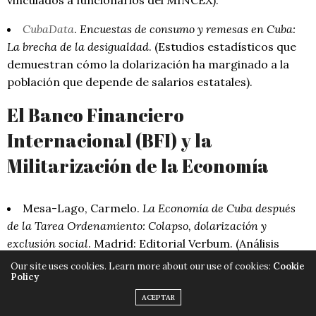
CubaData
.
Encuestas de consumo y remesas en Cuba:
La brecha de la desigualdad
. (Estudios estadísticos que
demuestran cómo la dolarización ha marginado a la
población que depende de salarios estatales).
El Banco Financiero
Internacional (BFI) y la
Militarización de la Economía
Mesa-Lago, Carmelo.
La Economía de Cuba después
de la Tarea Ordenamiento: Colapso, dolarización y
exclusión social
. Madrid: Editorial Verbum. (Análisis
macroeconómico de uno de los economistas más
Our site uses cookies. Learn more about our use of cookies:
Cookie
Policy
prestigiosos sobre Cuba, detallando la pérdida de
soberanía del Banco Central frente a las FAR).
ACEPTAR