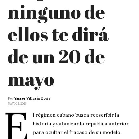
ninguno de
ellos te dirá
de un 20 de
mayo
Por
Yasser Villazán Boris
E
MAYO 22, 2026
l régimen cubano busca reescribir la
historia y satanizar la república anterior
para ocultar el fracaso de su modelo