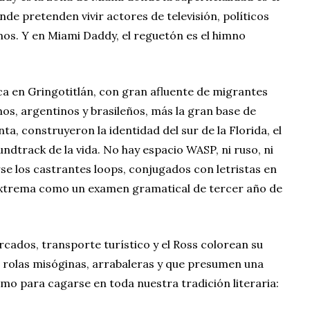
de pretenden vivir actores de televisión, políticos
os. Y en Miami Daddy, el reguetón es el himno
ca en Gringotitlán, con gran afluente de migrantes
s, argentinos y brasileños, más la gran base de
a, construyeron la identidad del sur de la Florida, el
ndtrack de la vida. No hay espacio WASP, ni ruso, ni
se los castrantes loops, conjugados con letristas en
extrema como un examen gramatical de tercer año de
cados, transporte turístico y el Ross colorean su
s rolas misóginas, arrabaleras y que presumen una
 como para cagarse en toda nuestra tradición literaria: