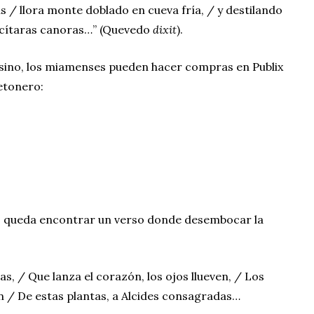
s / llora monte doblado en cueva fría, / y destilando
s cítaras canoras…” (Quevedo
dixit
).
ino, los miamenses pueden hacer compras en Publix
uetonero:
o queda encontrar un verso donde desembocar la
as, / Que lanza el corazón, los ojos llueven, / Los
 / De estas plantas, a Alcides consagradas…