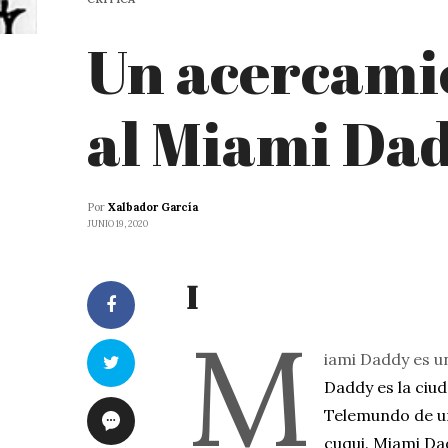
Un acercamie
al Miami Da
Por
Xalbador García
JUNIO 19, 2020
I
M
iami Daddy es un
Daddy es la ciud
Telemundo de un
cuqui. Miami Dad