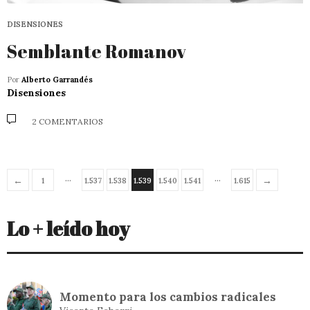
DISENSIONES
Semblante Romanov
Por
Alberto Garrandés
Disensiones
2 COMENTARIOS
…
…
←
→
1
1.537
1.538
1.539
1.540
1.541
1.615
Lo + leído hoy